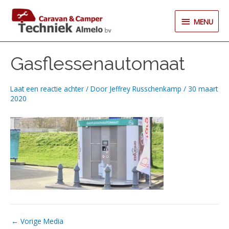
Ga
MENU
naar
MENU
de
inhoud
Gasflessenautomaat
Laat een reactie achter
/ Door
Jeffrey Russchenkamp
/
30 maart
2020
←
Vorige Media