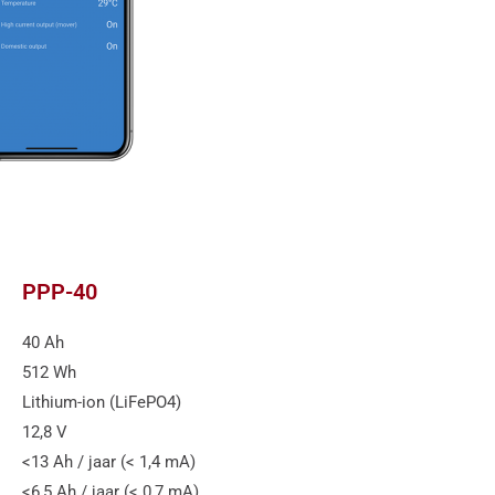
PPP-40
40 Ah
512 Wh
Lithium-ion (LiFePO4)
12,8 V
<13 Ah / jaar (< 1,4 mA)
<6,5 Ah / jaar (< 0,7 mA)