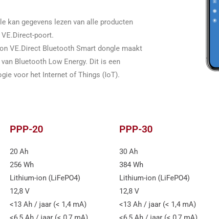
le kan gegevens lezen van alle producten
 VE.Direct-poort.
ron VE.Direct Bluetooth Smart dongle maakt
 van Bluetooth Low Energy. Dit is een
gie voor het Internet of Things (IoT).
PPP-20
PPP-30
20 Ah
30 Ah
256 Wh
384 Wh
Lithium-ion (LiFePO4)
Lithium-ion (LiFePO4)
12,8 V
12,8 V
<13 Ah / jaar (< 1,4 mA)
<13 Ah / jaar (< 1,4 mA)
<6,5 Ah / jaar (< 0,7 mA)
<6,5 Ah / jaar (< 0,7 mA)