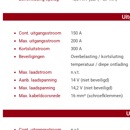
Uit
Cont. uitgangsstroom
150 A
Max. uitgangsstroom
200 A
Kortsluitstroom
300 A
Beveiligingen
Overbelasting / kortsluiting
temperatuur / diepe ontlading
Max. laadstroom
n.v.t.
Aanb. laadspanning
14 V (niet beveiligd)
Max. laadspanning
14,2 V (niet beveiligd)
Max. kabeldoorsnede
16 mm² (schroefklemmen)
U
Cont. uitgangsstroom
n.v.t.