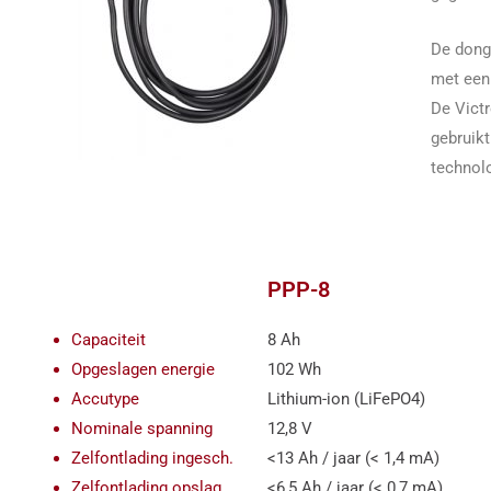
De dong
met een
De Vict
gebruikt
technolo
PPP-8
Capaciteit
8 Ah
Opgeslagen energie
102 Wh
Accutype
Lithium-ion (LiFePO4)
Nominale spanning
12,8 V
Zelfontlading ingesch.
<13 Ah / jaar (< 1,4 mA)
Zelfontlading opslag
<6,5 Ah / jaar (< 0,7 mA)