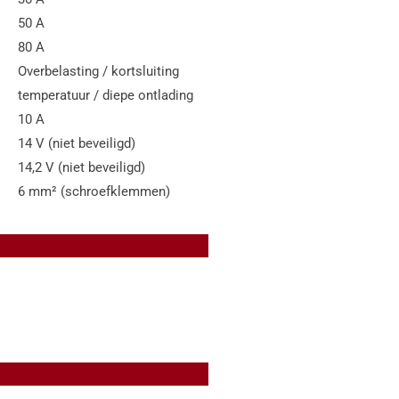
50 A
80 A
Overbelasting / kortsluiting
temperatuur / diepe ontlading
10 A
14 V (niet beveiligd)
14,2 V (niet beveiligd)
6 mm² (schroefklemmen)