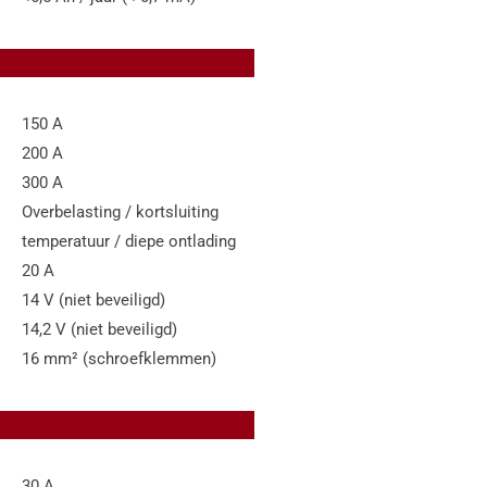
150 A
200 A
300 A
Overbelasting / kortsluiting
temperatuur / diepe ontlading
20 A
14 V (niet beveiligd)
14,2 V (niet beveiligd)
16 mm² (schroefklemmen)
30 A