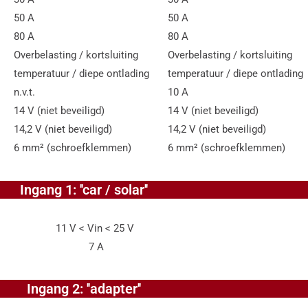
50 A
50 A
80 A
80 A
Overbelasting / kortsluiting
Overbelasting / kortsluiting
temperatuur / diepe ontlading
temperatuur / diepe ontlading
n.v.t.
10 A
14 V (niet beveiligd)
14 V (niet beveiligd)
14,2 V (niet beveiligd)
14,2 V (niet beveiligd)
6 mm² (schroefklemmen)
6 mm² (schroefklemmen)
Ingang 1: ''car / solar''
in < 25 V
 A
Ingang 2: ''adapter''