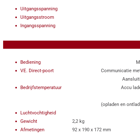
Uitgangsspanning
15
Uitgangsstroom
7
Ingangsspanning
110 / 230
Bediening
Multifunctionele d
VE. Direct-poort
Communicatie met een smar
Aansluiting op een pc 
Bedrijfstemperatuur
Accu laden: 0°C tot 4
Opslag: -20
(opladen en ontladen niet 
Luchtvochtigheid
Max.
Gewicht
2,2 kg 
Afmetingen
92 x 190 x 172 mm 1