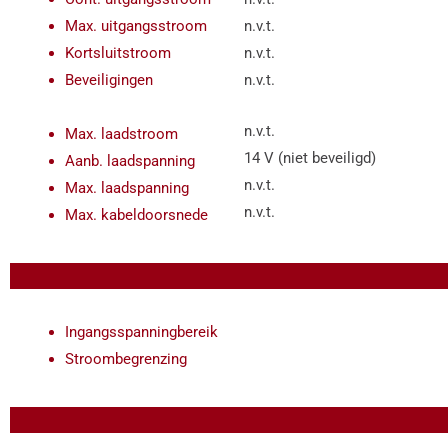
Max. uitgangsstroom
n.v.t.
Kortsluitstroom
n.v.t.
Beveiligingen
n.v.t.
n.v.t.
Max. laadstroom
14 V (niet beveiligd)
Aanb. laadspanning
n.v.t.
Max. laadspanning
n.v.t.
Max. kabeldoorsnede
Ingangsspanningbereik
11 V < V
Stroombegrenzing
7