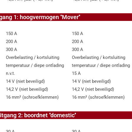
gang 1: hoogvermogen ''Mover''
150 A
150 A
200 A
200 A
300 A
300 A
Overbelasting / kortsluiting
Overbelasting / kortsluiting
temperatuur / diepe ontlading
temperatuur / diepe ontlading
n.v.t.
15 A
14 V (niet beveiligd)
14 V (niet beveiligd)
14,2 V (niet beveiligd)
14,2 V (niet beveiligd)
16 mm² (schroefklemmen)
16 mm² (schroefklemmen)
itgang 2: boordnet ''domestic''
30 A
30 A