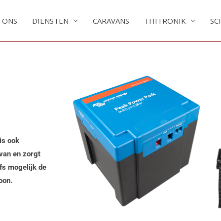
 ONS
DIENSTEN
CARAVANS
THITRONIK
SC
is ook
avan en
zorgt
fs mogelijk de
oon.