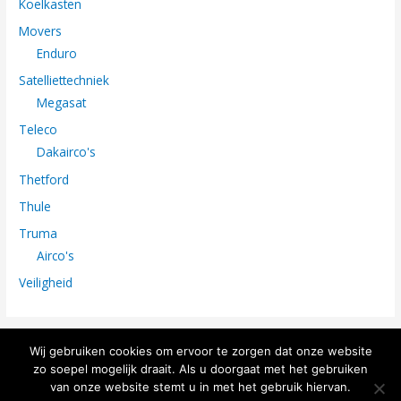
Koelkasten
Movers
Enduro
Satelliettechniek
Megasat
Teleco
Dakairco's
Thetford
Thule
Truma
Airco's
Veiligheid
Wij gebruiken cookies om ervoor te zorgen dat onze website
zo soepel mogelijk draait. Als u doorgaat met het gebruiken
van onze website stemt u in met het gebruik hiervan.
2026 |
Uw vakantie begint bij ons
|
Algemene Voorwaarden
|