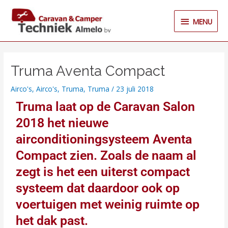
Ga
MENU
naar
MENU
de
inhoud
Truma Aventa Compact
Airco's
,
Airco's
,
Truma
,
Truma
/
23 juli 2018
Truma laat op de Caravan Salon
2018 het nieuwe
airconditioningsysteem Aventa
Compact zien. Zoals de naam al
zegt is het een uiterst compact
systeem dat daardoor ook op
voertuigen met weinig ruimte op
het dak past.