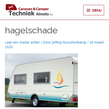
Ga
MENU
naar
MENU
de
inhoud
hagelschade
Laat een reactie achter
/ Door
Jeffrey Russchenkamp
/
20 maart
2020