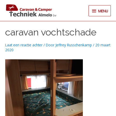
Ga
MENU
naar
MENU
de
inhoud
caravan vochtschade
Laat een reactie achter
/ Door
Jeffrey Russchenkamp
/
20 maart
2020