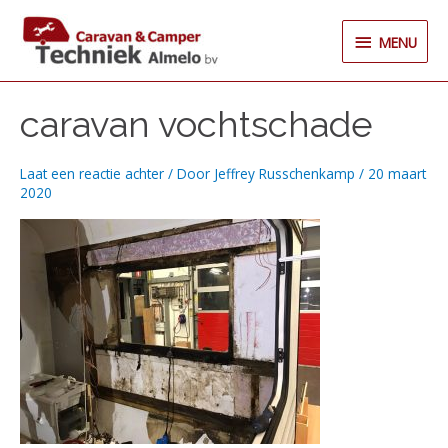
Ga
MENU
naar
MENU
de
inhoud
caravan vochtschade
Laat een reactie achter
/ Door
Jeffrey Russchenkamp
/
20 maart
2020