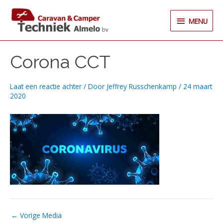
Ga
MENU
naar
MENU
de
inhoud
Corona CCT
Laat een reactie achter
/ Door
Jeffrey Russchenkamp
/
24 maart
2020
←
Vorige Media