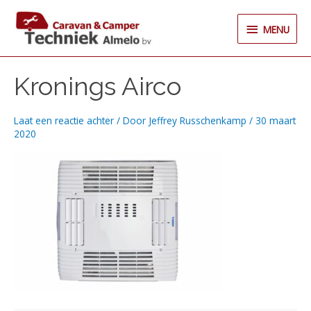
Ga
MENU
naar
MENU
de
inhoud
Kronings Airco
Laat een reactie achter
/ Door
Jeffrey Russchenkamp
/
30 maart
2020