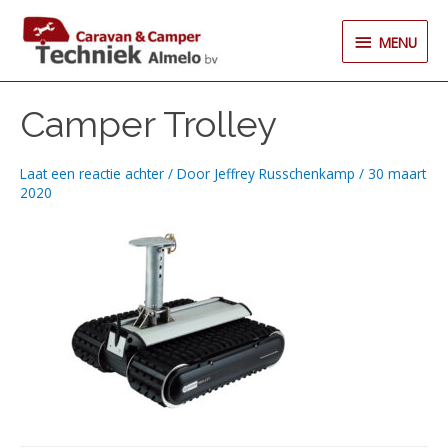
Ga
MENU
naar
MENU
de
inhoud
Camper Trolley
Laat een reactie achter
/ Door
Jeffrey Russchenkamp
/
30 maart
2020