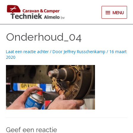
Ga
MENU
naar
MENU
de
inhoud
Onderhoud_04
Laat een reactie achter
/ Door
Jeffrey Russchenkamp
/
16 maart
2020
Geef een reactie