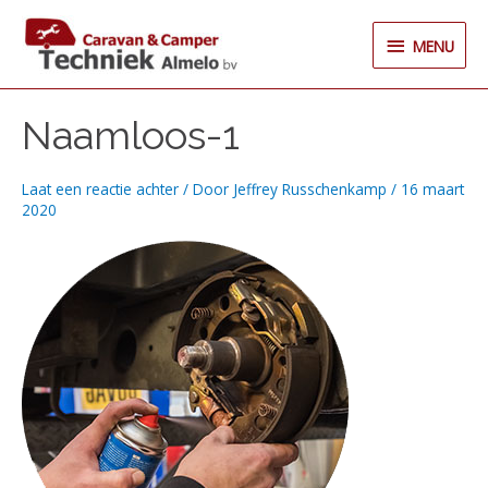
Ga
MENU
naar
MENU
de
inhoud
Naamloos-1
Laat een reactie achter
/ Door
Jeffrey Russchenkamp
/
16 maart
2020