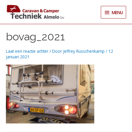
Ga
MENU
naar
MENU
de
inhoud
bovag_2021
Laat een reactie achter
/ Door
Jeffrey Russchenkamp
/
12
januari 2021