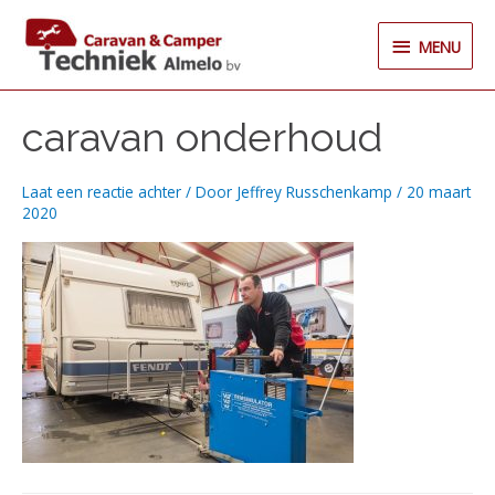
Ga
MENU
naar
MENU
de
inhoud
caravan onderhoud
Laat een reactie achter
/ Door
Jeffrey Russchenkamp
/
20 maart
2020